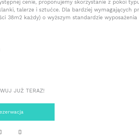
ystępnej cenie, proponujemy skorzystanie z pokoi ty
zklanki, talerze i sztućce. Dla bardziej wymagających
i 38m2 każdy) o wyższym standardzie wyposażenia i
j
WUJ JUŻ TERAZ!
ezerwacja
F
I
a
n